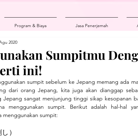
Program & Biaya
Jasa Penerjemah
Agu 2020
Gunakan Sumpitmu Den
rti ini!
gunakan sumpit sebelum ke Jepang memang ada manfa
ung dari orang Jepang, kita juga akan dianggap seba
 Jepang sangat menjunjung tinggi sikap kesopanan bah
ma menggunakan sumpit. Berikut adalah hal-hal yan
ka menggunakan sumpit: 
 (刺し）