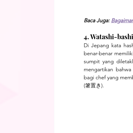
Baca Juga: 
Bagaiman
4. Watashi-ba
Di Jepang kata hash
benar-benar memilik
sumpit yang diletak
mengartikan bahwa 
bagi chef yang membu
(箸置き).