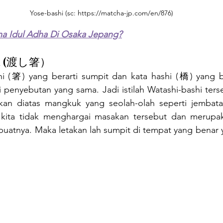
Yose-bashi (sc: https://matcha-jp.com/en/876)
a Idul Adha Di Osaka Jepang?
shi (渡し箸）
i (箸) yang berarti sumpit dan kata hashi (橋) yang be
i penyebutan yang sama. Jadi istilah Watashi-bashi ter
kan diatas mangkuk yang seolah-olah seperti jembatan
kita tidak menghargai masakan tersebut dan merupak
atnya. Maka letakan lah sumpit di tempat yang benar ya