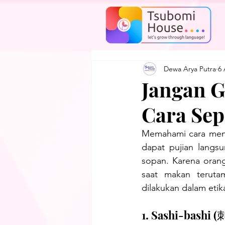
Dewa Arya Putra
6 
Jangan 
Cara Sepe
Memahami cara meng
dapat pujian langs
sopan. Karena orang
saat makan teruta
dilakukan dalam eti
1. Sashi-bashi