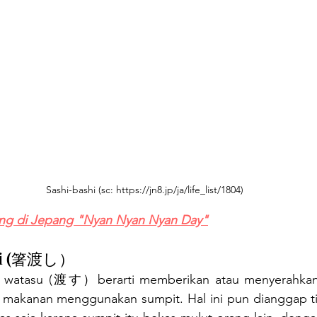
Sashi-bashi (sc: https://jn8.jp/ja/life_list/1804)
ing di Jepang "Nyan Nyan Nyan Day"
shi (箸渡し）
 watasu (渡す）berarti memberikan atau menyerahkan. 
 makanan menggunakan sumpit. Hal ini pun dianggap ti