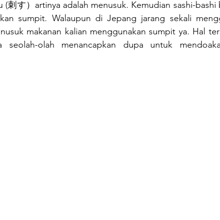
u (刺す）artinya adalah menusuk. Kemudian sashi-bashi b
an sumpit. Walaupun di Jepang jarang sekali mengg
menusuk makanan kalian menggunakan sumpit ya. Hal ter
na seolah-olah menancapkan dupa untuk mendoaka