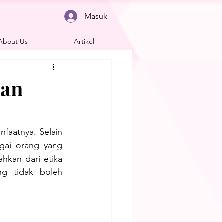
Masuk
About Us
Artikel
gan
atnya. Selain 
gai orang yang 
kan dari etika 
g tidak boleh 