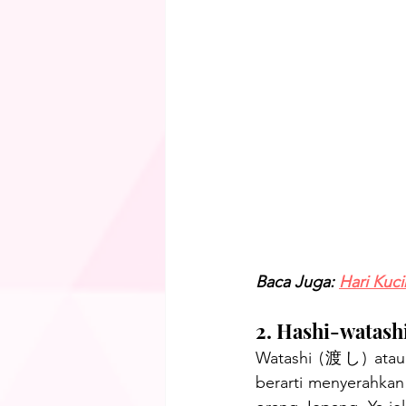
Baca Juga: 
Hari Kuc
2. Hashi-wata
Watashi (渡し) atau
berarti menyerahkan