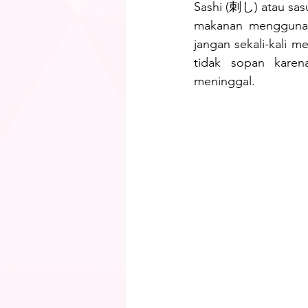
Sashi (刺し) atau sas
makanan menggunak
jangan sekali-kali 
tidak sopan kare
meninggal.