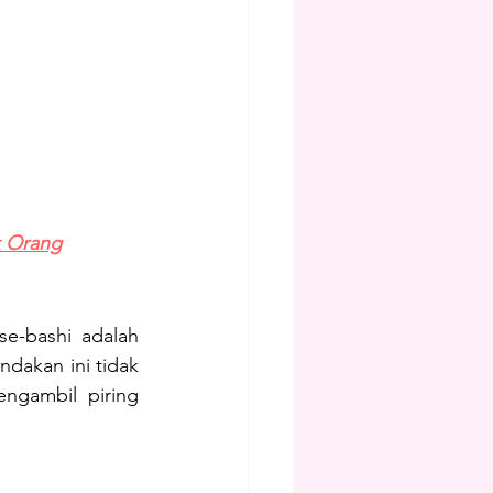
k Orang
e-bashi adalah 
dakan ini tidak 
ngambil piring 