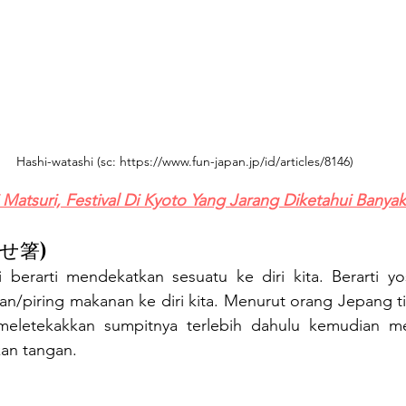
Hashi-watashi (sc: https://www.fun-japan.jp/id/articles/8146)
 Matsuri, Festival Di Kyoto Yang Jarang Diketahui Banya
(寄せ箸)
erarti mendekatkan sesuatu ke diri kita. Berarti yos
/piring makanan ke diri kita. Menurut orang Jepang tin
meletekakkan sumpitnya terlebih dahulu kemudian me
an tangan. 