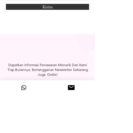
Kirim
Dapatkan Informasi Penawaran Menarik Dari Kami
Tiap Bulannya. Berlangganan Newsletter Sekarang
Juga. Gratis!
Berlangganan
Head Office
Puri Citra Rungkut Blok G-11,
Gunung Anyar
Surabaya 60294