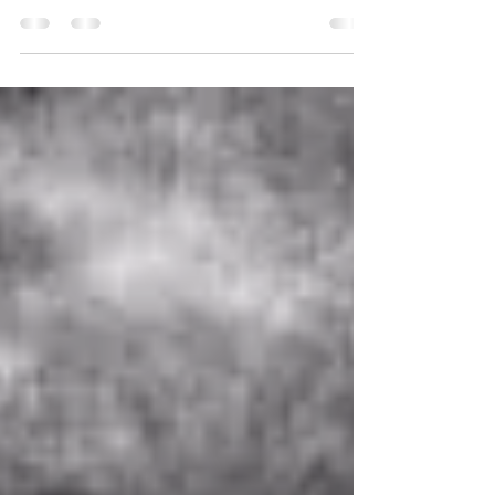
Di Indonesia, arti kata samurai sering kali
menjadi salah pengertian. Orang-orang
Indonesia menyebut kata “samurai” berarti
sebuah pedang...