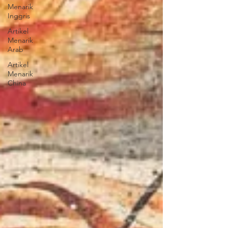
Menarik
Inggris
Artikel
Menarik
Arab
Artikel
Menarik
China