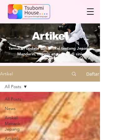
Artikel
Temukan update dan artikel tentang Jepang,
Mandarin, Inggris atau Arab di sini.
Daftar
Artikel
All Posts
All Posts
News
Artikel
Menarik
Jepang
Artikel