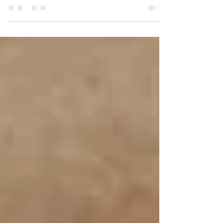
nenek moyang yang diperhitungkan dari
garis keturunan...