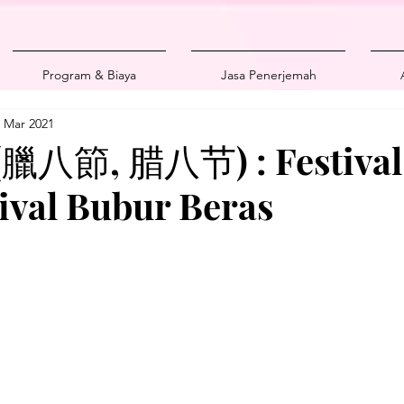
Program & Biaya
Jasa Penerjemah
 Mar 2021
 (臘八節, 腊八节) : Festival
tival Bubur Beras