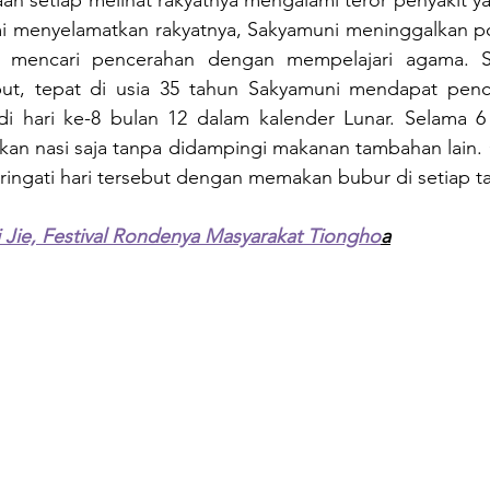
 menyelamatkan rakyatnya, Sakyamuni meninggalkan pos
 mencari pencerahan dengan mempelajari agama. S
but, tepat di usia 35 tahun Sakyamuni mendapat penc
 hari ke-8 bulan 12 dalam kalender Lunar. Selama 6 t
an nasi saja tanpa didampingi makanan tambahan lain. O
ngati hari tersebut dengan memakan bubur di setiap t
 Jie, Festival Rondenya Masyarakat Tiongho
a