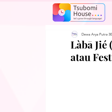
Dewa Arya Putra
30
Làbā Jié
atau Fes