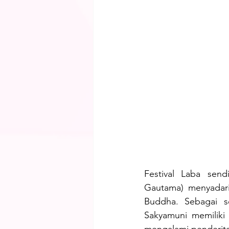
Festival Laba send
Gautama) menyadari
Buddha. Sebagai s
Sakyamuni memiliki
mengalami penderita