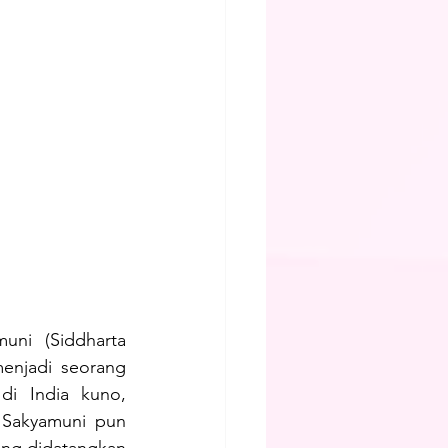
uni (Siddharta 
njadi seorang 
i India kuno, 
 Sakyamuni pun 
ang didatangkan 