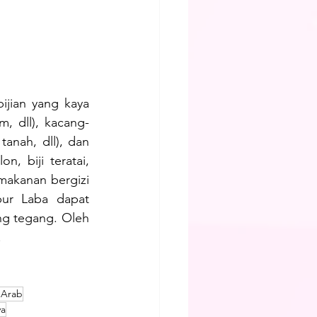
jian yang kaya 
m, dll), kacang-
anah, dll), dan 
 biji teratai, 
akanan bergizi 
ur Laba dapat 
g tegang. Oleh 
.
 Arab
ya