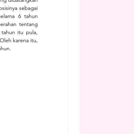
isinya sebagai 
elama 6 tahun 
erahan tentang 
ahun itu pula, 
leh karena itu, 
ahun.