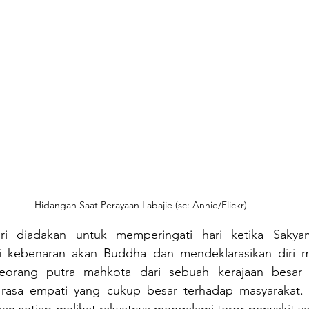
Hidangan Saat Perayaan Labajie (sc: Annie/Flickr)
iri diadakan untuk memperingati hari ketika Sakyam
 kebenaran akan Buddha dan mendeklarasikan diri me
eorang putra mahkota dari sebuah kerajaan besar d
 rasa empati yang cukup besar terhadap masyarakat.
an setiap melihat rakyatnya mengalami teror penyakit y