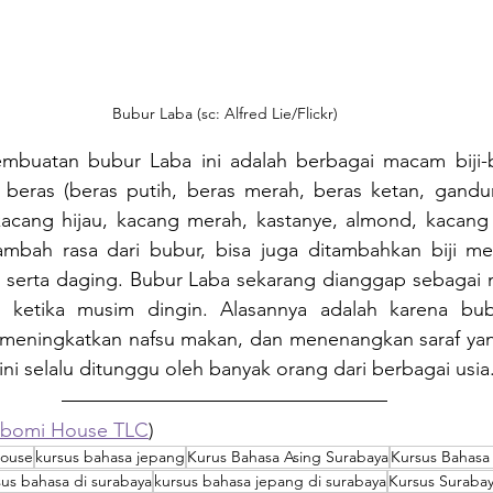
Bubur Laba (sc: Alfred Lie/Flickr)
mbuatan bubur Laba ini adalah berbagai macam biji-bi
ti beras (beras putih, beras merah, beras ketan, gandu
kacang hijau, kacang merah, kastanye, almond, kacang t
bah rasa dari bubur, bisa juga ditambahkan biji melon,
 serta daging. Bubur Laba sekarang dianggap sebagai m
 ketika musim dingin. Alasannya adalah karena bub
meningkatkan nafsu makan, dan menenangkan saraf yan
ini selalu ditunggu oleh banyak orang dari berbagai usia
ubomi House TLC
)
House
kursus bahasa jepang
Kurus Bahasa Asing Surabaya
Kursus Bahasa
sus bahasa di surabaya
kursus bahasa jepang di surabaya
Kursus Suraba