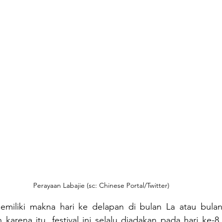
Perayaan Labajie (sc: Chinese Portal/Twitter)
emiliki makna hari ke delapan di bulan La atau bulan 
 karena itu, festival ini selalu diadakan pada hari ke-8