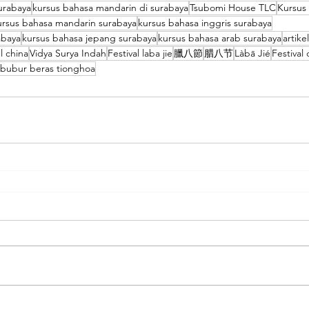
surabaya
kursus bahasa mandarin di surabaya
Tsubomi House TLC
Kursus
ursus bahasa mandarin surabaya
kursus bahasa inggris surabaya
abaya
kursus bahasa jepang surabaya
kursus bahasa arab surabaya
artike
el china
Vidya Surya Indah
Festival laba jie
臘八節
腊八节
Làbā Jié
Festival 
l bubur beras tionghoa