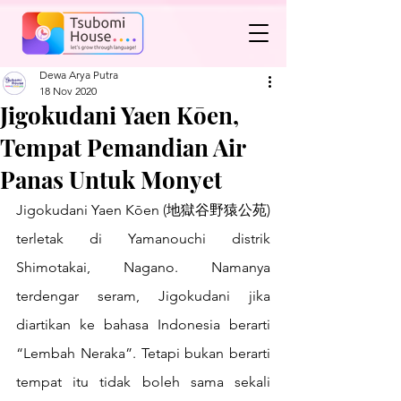
Dewa Arya Putra
18 Nov 2020
Jigokudani Yaen Kōen,
Tempat Pemandian Air
Panas Untuk Monyet
Jigokudani Yaen Kōen (地獄谷野猿公苑) 
terletak di Yamanouchi distrik 
Shimotakai, Nagano. Namanya 
terdengar seram, Jigokudani jika 
diartikan ke bahasa Indonesia berarti 
“Lembah Neraka”. Tetapi bukan berarti 
tempat itu tidak boleh sama sekali 