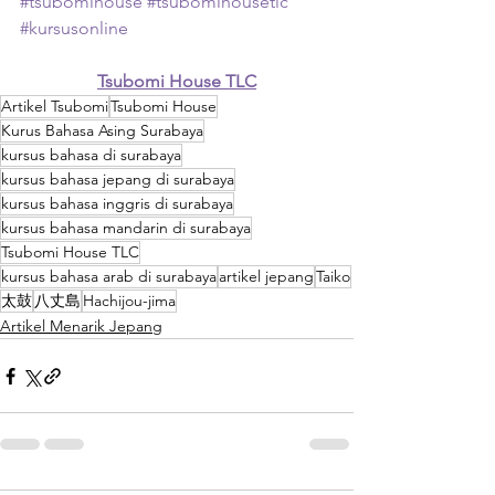
#tsubomihouse
#tsubomihousetlc
#kursusonline
Tsubomi House TLC
Artikel Tsubomi
Tsubomi House
Kurus Bahasa Asing Surabaya
kursus bahasa di surabaya
kursus bahasa jepang di surabaya
kursus bahasa inggris di surabaya
kursus bahasa mandarin di surabaya
Tsubomi House TLC
kursus bahasa arab di surabaya
artikel jepang
Taiko
太鼓
八丈島
Hachijou-jima
Artikel Menarik Jepang