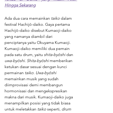
Hingga Sekarang
Ada dua cara memainkan 
taiko 
dalam 
festival Hachijō-daiko. Gaya pertama 
Hachijō-daiko disebut Kumaoji-daiko 
yang namanya diambil dari 
penciptanya yaitu Okuyama Kumaoji. 
Kumaoji-daiko memiliki dua pemain 
pada satu drum, yaitu 
shita-byōshi 
dan 
uwa-byōshi
. 
Shita-byōshi
 memberikan 
ketukan dasar sesuai dengan kunci 
permainan 
taiko
. 
Uwa-byōshi
memainkan musik yang sudah 
diimprovisasi demi membangun 
hormonisasi dan mengekspresikan 
makna dari musik. Kumaoji-daiko juga 
menampilkan posisi yang tidak biasa 
untuk meletakkan 
taiko 
seperti, 
drum