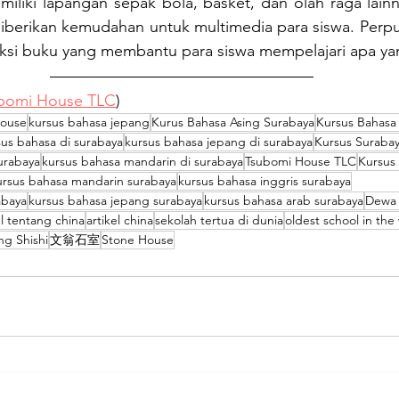
miliki lapangan sepak bola, basket, dan olah raga lainn
 diberikan kemudahan untuk multimedia para siswa. Perp
eksi buku yang membantu para siswa mempelajari apa yan
bomi House TLC
)
House
kursus bahasa jepang
Kurus Bahasa Asing Surabaya
Kursus Bahasa
sus bahasa di surabaya
kursus bahasa jepang di surabaya
Kursus Suraba
surabaya
kursus bahasa mandarin di surabaya
Tsubomi House TLC
Kursus
ursus bahasa mandarin surabaya
kursus bahasa inggris surabaya
abaya
kursus bahasa jepang surabaya
kursus bahasa arab surabaya
Dewa 
el tentang china
artikel china
sekolah tertua di dunia
oldest school in the
ng Shishi
文翁石室
Stone House