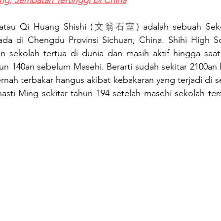
ang, Jembatan Tertinggi Di China
atau Qi Huang Shishi (
文翁石室
) adalah sebuah Sek
 di Chengdu Provinsi Sichuan, China. Shihi High Sch
an sekolah tertua di dunia dan masih aktif hingga saat i
un 140an sebelum Masehi. Berarti sudah sekitar 2100an le
rnah terbakar hangus akibat kebakaran yang terjadi di se
asti Ming sekitar tahun 194 setelah masehi sekolah ters