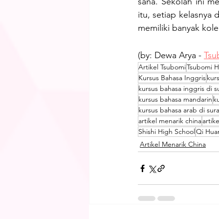
sana. Sekolah ini me
itu, setiap kelasnya
memiliki banyak kol
(by: Dewa Arya - 
Tsu
Artikel Tsubomi
Tsubomi 
Kursus Bahasa Inggris
kur
kursus bahasa inggris di 
kursus bahasa mandarin
k
kursus bahasa arab di sur
artikel menarik china
artik
Shishi High School
Qi Hua
Artikel Menarik China