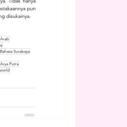
ya. Tidak hanya 
ustakaannya pun 
g disukainya.
 Arab
ya
 Bahasa Surabaya
Arya Putra
 world