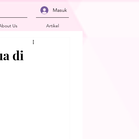
Masuk
About Us
Artikel
ua di