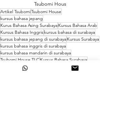
Tsubomi Hous
Artikel Tsubomi
Tsubomi House
kursus bahasa jepang
Kurus Bahasa Asing Surabaya
Kursus Bahasa Arab
Kursus Bahasa Inggris
kursus bahasa di surabaya
kursus bahasa jepang di surabaya
Kursus Surabaya
kursus bahasa inggris di surabaya
kursus bahasa mandarin di surabaya
Tsubomi House TLC
Kursus Bahasa Surabaya
kursus bahasa mandarin
kursus bahasa mandarin surabaya
kursus bahasa arab di surabaya
kursus bahasa arab surabaya
artikel menarik jepang
artikel tentang jepang
artikel jepang
artikel menarik china
artikel china
artikel arab
artikel tentang inggris
Vidya Surya Indah