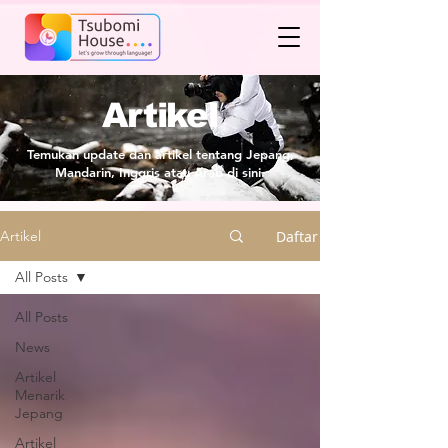
Artikel
Temukan update dan artikel tentang Jepang,
Mandarin, Inggris atau Arab di sini.
Daftar
Artikel
All Posts
All Posts
News
Artikel
Menarik
Jepang
Artikel