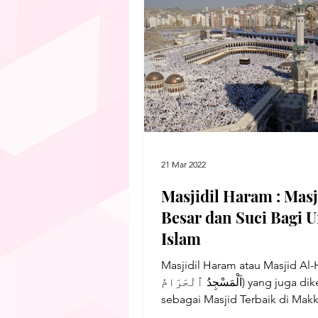
21 Mar 2022
Masjidil Haram : Masj
Besar dan Suci Bagi 
Islam
Masjidil Haram atau Masjid Al-
اَلْمَسْجِدُ ٱلْحَرَامُ) yang juga dikenal
sebagai Masjid Terbaik di Mak
masjid yang...