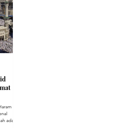
id
Umat
Haram (
kah adalah