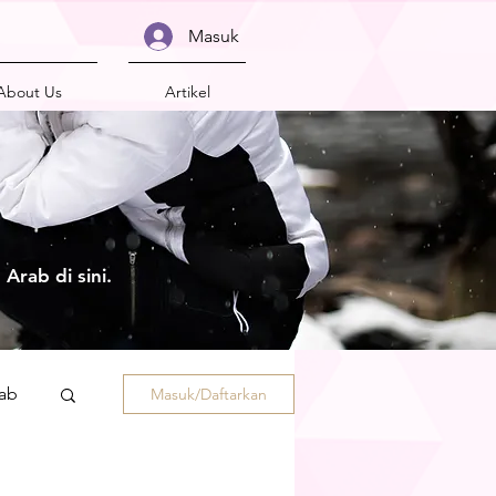
Masuk
About Us
Artikel
Arab di sini.
rab
Masuk/Daftarkan