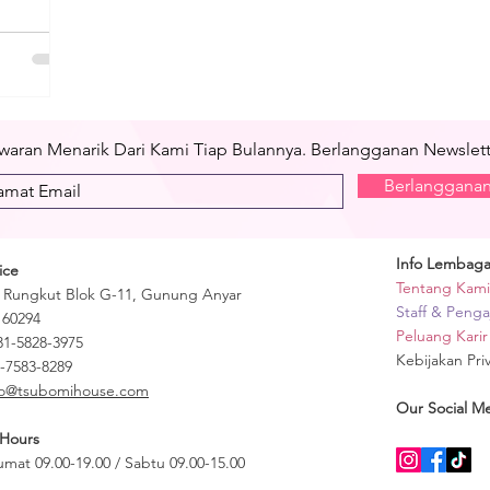
aran Menarik Dari Kami Tiap Bulannya. Berlangganan Newslette
Berlanggana
Info Lembag
ice
Ten
tang Kami
a Rungkut Blok G-11,
Gunung Anyar
Staff & Penga
 60294
Peluang Karir
31-5828-3975
Kebijakan Priv
-7583-8289
fo@tsubomihouse.com
Our Social M
 Hours
umat 09.00-19.00 / Sabtu 09.00-15.00