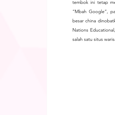
tembok ini tetap me
“Mbah Google”, pan
besar china dinobat
Nations Educational
salah satu situs wari