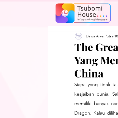
Dewa Arya Putra
18
The Grea
Yang Me
China
Siapa yang tidak ta
keajaiban dunia. S
memiliki banyak nam
Dragon. Kalau dilih