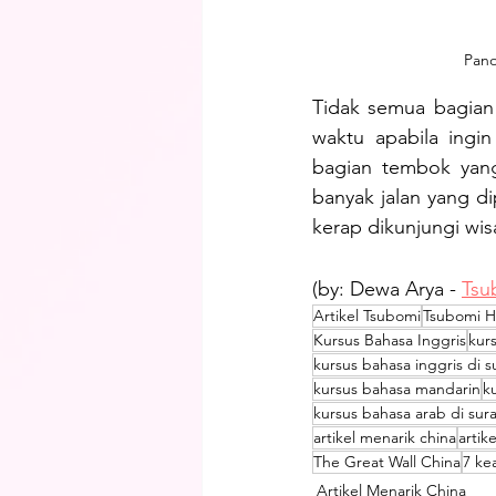
Pano
Tidak semua bagian 
waktu apabila ingin
bagian tembok yang
banyak jalan yang di
kerap dikunjungi wisa
(by: Dewa Arya - 
Tsu
Artikel Tsubomi
Tsubomi 
Kursus Bahasa Inggris
kur
kursus bahasa inggris di 
kursus bahasa mandarin
k
kursus bahasa arab di sur
artikel menarik china
artik
The Great Wall China
7 ke
Artikel Menarik China