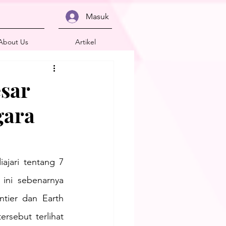
Masuk
About Us
Artikel
sar
gara
jari tentang 7 
ini sebenarnya 
tier dan Earth 
sebut terlihat 