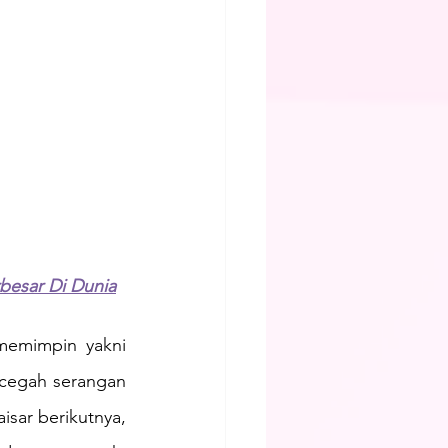
rbesar Di Dunia
memimpin yakni 
cegah serangan 
ar berikutnya, 