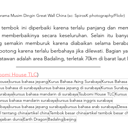
rama Musim Dingin Great Wall China (sc: SpirosK photography/Flickr)
tembok ini diperbaiki karena terlalu panjang dan mem
 memberbaikinya secara keseluruhan. Selain itu bany
 semakin memburuk karena diabaikan selama berabad-
potong karena terlalu berbahaya jika dilewati. Bagian ya
tawan adalah area Badaling, terletak 70km di barat laut 
bomi House TLC
)
House
kursus bahasa jepang
Kurus Bahasa Asing Surabaya
Kursus Bahasa
sus bahasa di surabaya
kursus bahasa jepang di surabaya
Kursus Suraba
surabaya
kursus bahasa mandarin di surabaya
Tsubomi House TLC
Kursus
ursus bahasa mandarin surabaya
kursus bahasa inggris surabaya
abaya
kursus bahasa jepang surabaya
kursus bahasa arab surabaya
Dewa 
el tentang china
artikel china
Tembok besar china
artikel tembok besar c
ajaiban dunia
Earth Dragon
Badaling
beijing